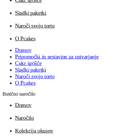
Sladki paketki
Naroči svojo torto
O Pcakes
Domov
Pripomočki in sestavine za ustvarjanje
Cukr igrišče
Sladki paketki
Naroči svojo torto
O Pcakes
Butično naročilo
Domov
Naročilo
Kolekcija okusov