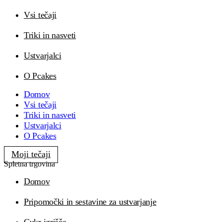
Vsi tečaji
Triki in nasveti
Ustvarjalci
O Pcakes
Domov
Vsi tečaji
Triki in nasveti
Ustvarjalci
O Pcakes
Moji tečaji
Spletna trgovina
Domov
Pripomočki in sestavine za ustvarjanje
Cukr igrišče