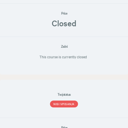
Price
Closed
Začni
This course is currently closed
Tvoj status
NISI VPISAN/A
Price