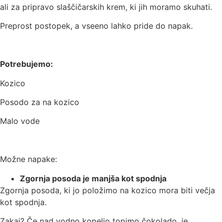
ali za pripravo slaščičarskih krem, ki jih moramo skuhati.
Preprost postopek, a vseeno lahko pride do napak.
Potrebujemo:
Kozico
Posodo za na kozico
Malo vode
Možne napake:
Zgornja posoda je manjša kot spodnja
Zgornja posoda, ki jo položimo na kozico mora biti večja
kot spodnja.
Zakaj?
Če nad vodno kopeljo topimo čokolado, je