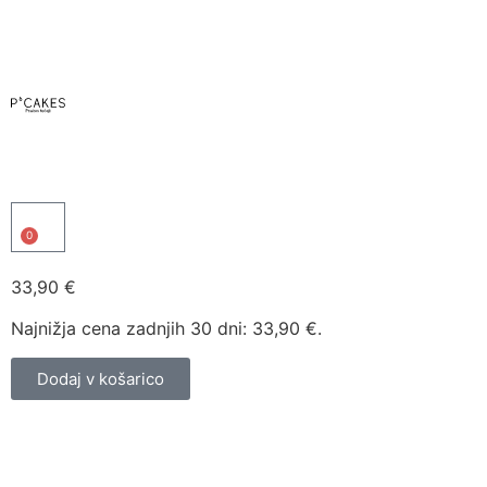
0
33,90
€
Najnižja cena zadnjih 30 dni:
33,90
€
.
Dodaj v košarico