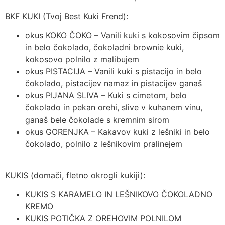
BKF KUKI (Tvoj Best Kuki Frend):
okus KOKO ČOKO –
Vanili kuki s kokosovim čipsom
in belo čokolado, čokoladni brownie kuki,
kokosovo polnilo z malibujem
okus PISTACIJA –
Vanili kuki s pistacijo in belo
čokolado, pistacijev namaz in pistacijev ganaš
okus PIJANA SLIVA –
Kuki s cimetom, belo
čokolado in pekan orehi, slive v kuhanem vinu,
ganaš bele čokolade s kremnim sirom
okus GORENJKA –
Kakavov kuki z lešniki in belo
čokolado, polnilo z lešnikovim pralinejem
KUKIS (domači, fletno okrogli kukiji):
KUKIS S KARAMELO IN LEŠNIKOVO ČOKOLADNO
KREMO
KUKIS POTIČKA
Z OREHOVIM POLNILOM