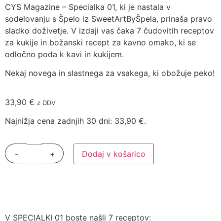
CYS Magazine – Specialka 01, ki je nastala v
sodelovanju s Špelo iz SweetArtByŠpela, prinaša pravo
sladko doživetje. V izdaji vas čaka 7 čudovitih receptov
za kukije in božanski recept za kavno omako, ki se
odločno poda k kavi in kukijem.
Nekaj novega in slastnega za vsakega, ki obožuje peko!
33,90
€
z DDV
Najnižja cena zadnjih 30 dni:
33,90
€
.
Dodaj v košarico
V SPECIALKI 01 boste našli 7 receptov: